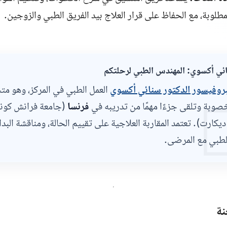
المستندات المطلوبة، مع الحفاظ على قرار العلاج بيد الفريق الط
أ.د. سنائي أكسوي: المهندس الطبي 
طبي في المركز، وهو متخصص في
البروفيسور الدكتور سنائي أكس

رانش كونته وجامعة
فرنسا
طب الخصوبة وتلقى جزءًا مهمًا من تد
ت). تعتمد المقاربة العلاجية على تقييم الحالة، ومناقشة البدائل،
القرار الطبي مع 
مخ