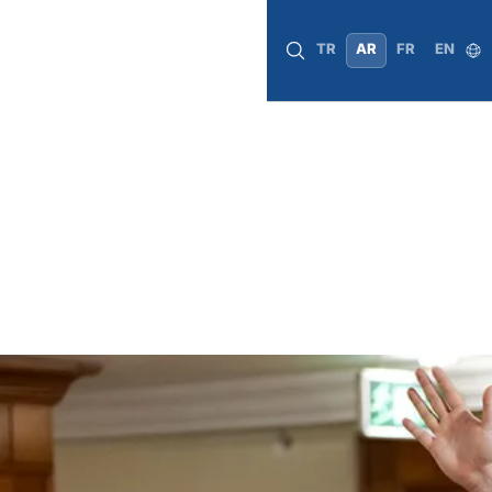
TR
AR
FR
EN