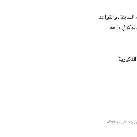
لسابقة، والقواعد
روتوكول واحد
الذكورية
صل وخاص بحالتكم.