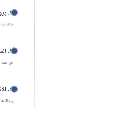
٢. بروتوكول الرعاية المخصصة
تنشيط م
٣. المختبر والأمل
فن علم ا
٤. الانتقال نحو الحياة
رحلة هاد