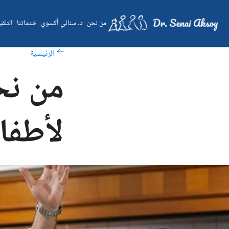
من نحن
د. سنائي أكسوي
خدماتنا
التلق
الرئيسية
من نح
لأطفال