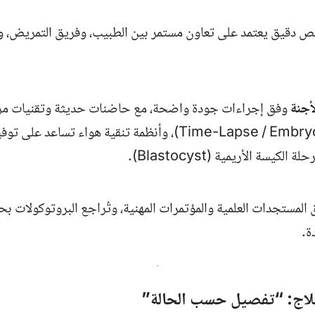
دقيق يعتمد على تعاون مستمر بين الطبيب، وفريق التمريض، و
أجنة
وفق إجراءات جودة واضحة، مع حاضنات حديثة وتقنيات مرا
الحاجة (Time-Lapse / Embryoscope)، وأنظمة تنقية هواء تساعد
لكيسة الأريمية (Blastocyst).
 المستجدات العلمية والمؤتمرات المهنية، وتُراجع البروتوكولات بح
ة.
علاج: “تفصيل حسب الحالة”