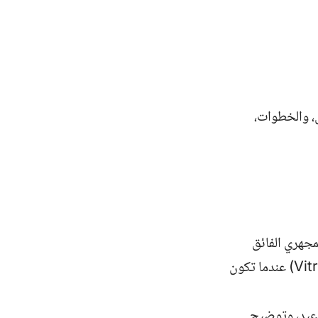
، والخطوات،
مجهري الفائق
)، والتجميد السريع (Vitrification) عندما تكون
عيد، وتوضيح