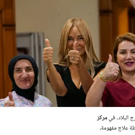
 البلاد. في
مركز
ة علاج مفهومة،