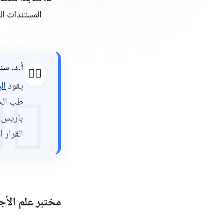
بي والزوجين.
لرحلتكم
👨‍⚕️
وي
يقود
‍⚕️
ريبه في
 وتوثيق
المرضى.
تبر علم الأجنة