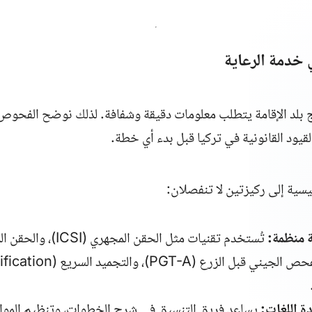
ي خدمة الرعاية
ج بلد الإقامة يتطلب معلومات دقيقة وشفافة. لذلك نوضح الفحوص
القيود القانونية في تركيا قبل بدء أي خطة.
يسية إلى ركيزتين لا تنفصلان:
 منظمة:
تُستخدم تقنيات مثل الحقن المجهري (
ICSI
)، والحقن ال
فحص الجيني قبل الزرع (
PGT-A
ة اللغات:
يساعد فريق التنسيق في شرح الخطوات، وتنظيم الموا