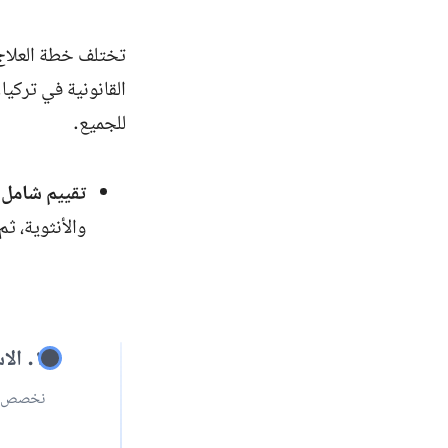
تختلف خطة العلاج 
القانونية في تركيا
للجميع.
تقييم شامل:
والأنثوية، ث
١. الاستماع والتشخيص
نخصص ال