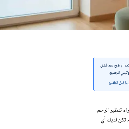
يني قبل أول محاولة تلقيح صناعي وفق الأدلة الحديثة (ESHRE 2023). الفائدة أوضح بعد فشل
تيني للجميع.
تمدة من اجتماع ESHRE 2023، إلى أن إجراء تنظير الرحم
لم تكن لديك أي