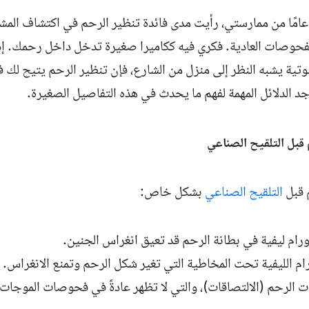
لال أكثر من 30 عامًا من ممارستي، رأيت مدى فائدة تنظير الرحم في اكتشاف ا
 الفحوصات العادية. فكري فيه ككاميرا صغيرة تدخل داخل رحمك. إذ
تية يشبه النظر إلى منزل من الشارع، فإن تنظير الرحم يتيح ل
توجد الدلائل المهمة لفهم ما يحدث في هذه التفاصيل الصغيرة.
قبل التلقيح الصناعي
 قبل
التلقيح الصناعي
بشكل خاص:
رام ليفية في بطانة الرحم قد تعيق انغراس الجنين.
ام الليفية تحت المخاطية التي تغير شكل الرحم وتمنع الانغراس.
ت الرحم (الالتصاقات)، والتي لا تظهر عادةً في فحوصات الموجات