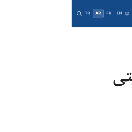
TR
AR
FR
EN
تى