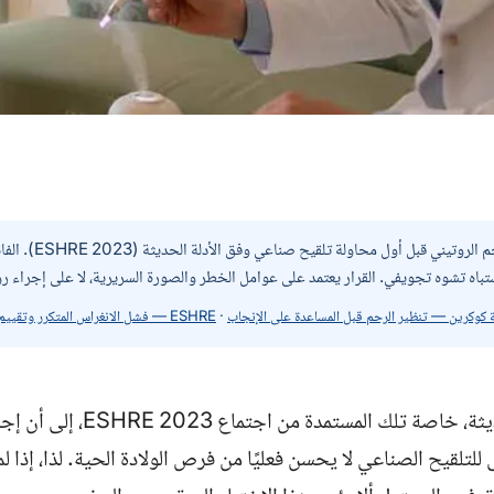
لا يُنصح بتنظير الرحم الروت
تباه تشوه تجويفي. القرار يعتمد على عوامل الخطر والصورة السريرية، لا على إجراء رو
 كوكرين — تنظير الرحم قبل المساعدة على الإنجاب
·
ESHRE — فشل الانغراس المتكرر وتقييم ما قبل التلقيح
تشير البيانات الحديثة، خاصة تلك المس
ى للتلقيح الصناعي لا يحسن فعليًا من فرص الولادة الحية. لذا، إذا 