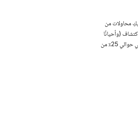
يكِ محاولات من
كتشاف (وأحيانًا
إصلاح) مشاكل في رحمكِ لم تظهر في الموجات فوق الصوتية. توجد هذه المشاكل في حوالي 25٪ من