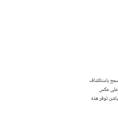
يسمح باستكشاف
. على عكس
باشر، توفر هذه