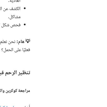
العادية.
الكشف عن الت
مشاكل.
فحص شكل تجو
💡 هام:
نحن نعلم 
فعليًا
على الحمل؟
تنظير الرحم قب
مراجعة كوكرين والد