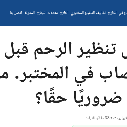
يح في الخارج
تكاليف التلقيح المختبري
العلاج
معدلات النجاح
المدونة
اتصل بنا
نظير الرحم قبل
اب في المختبر. م
روريًا حقًا؟
·
33 دقائق للقراءة