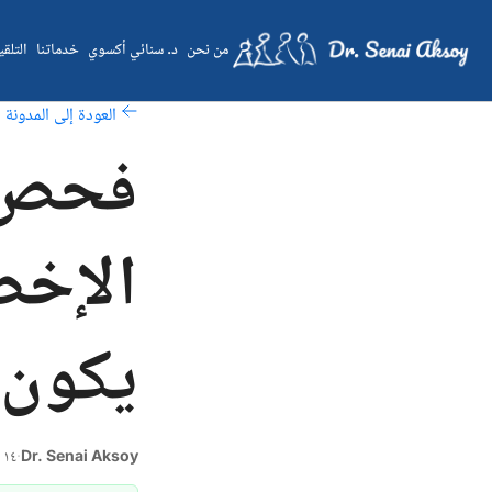
من نحن
د. سنائي أكسوي
خدماتنا
التلق
العودة إلى المدونة
فحص ت
الإخص
يكون ض
Dr. Senai Aksoy
·
١٤ فبراير ٢٠٢٦