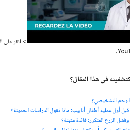
>
انقر على ا
تشفينه في هذا المقال؟
 الرحم التشخيصي؟
قبل أول عملية أطفال أنابيب: ماذا تقول الدراسات الحديثة؟
وفشل الزرع المتكرر: فائدة مثبتة؟