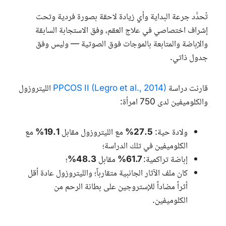
تُحدَّد جرعة البداية وأي زيادة لاحقة بصورة فردية وتحت
إشراف اختصاصي في علاج العقم، وفق الاستجابة السابقة
والإباضة والمتابعة بالموجات فوق الصوتية — وليس وفق
جدول ذاتي.
قارنت دراسة
PPCOS II (Legro et al., 2014)
الليتروزول
والكلوميفين لدى 750 امرأة:
ولادة حية:
27.5%
مع الليتروزول مقابل
19.1%
مع
الكلوميفين في تلك الدراسة؛
إباضة تراكمية:
61.7%
مقابل
48.3%
؛
كان ملف الآثار الجانبية متقارباً؛ والليتروزول عادة أقل
أثراً مضاداً للإستروجين على بطانة الرحم من
الكلوميفين.