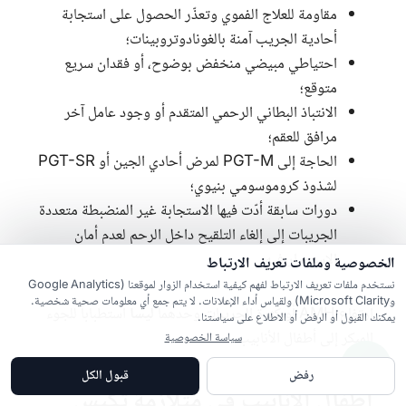
مقاومة للعلاج الفموي وتعذّر الحصول على استجابة
أحادية الجريب آمنة بالغونادوتروبينات؛
احتياطي مبيضي منخفض بوضوح، أو فقدان سريع
متوقع؛
الانتباذ البطاني الرحمي المتقدم أو وجود عامل آخر
مرافق للعقم؛
الحاجة إلى
PGT-M
لمرض أحادي الجين أو
PGT-SR
لشذوذ كروموسومي بنيوي؛
دورات سابقة أدّت فيها الاستجابة غير المنضبطة متعددة
الجريبات إلى إلغاء التلقيح داخل الرحم لعدم أمان
الاستمرار فيه.
الخصوصية وملفات تعريف الارتباط
نستخدم ملفات تعريف الارتباط لفهم كيفية استخدام الزوار لموقعنا (Google Analytics
وMicrosoft Clarity) ولقياس أداء الإعلانات. لا يتم جمع أي معلومات صحية شخصية.
ارتفاع
AMH
أو كثرة الجريبات وحدهما
ليسا
استطباباً للجوء
يمكنك القبول أو الرفض أو الاطلاع على سياستنا.
المبكر إلى أطفال الأنابيب.
سياسة الخصوصية
رفض
قبول الكل
أطفال الأنابيب في متلازمة تكيس