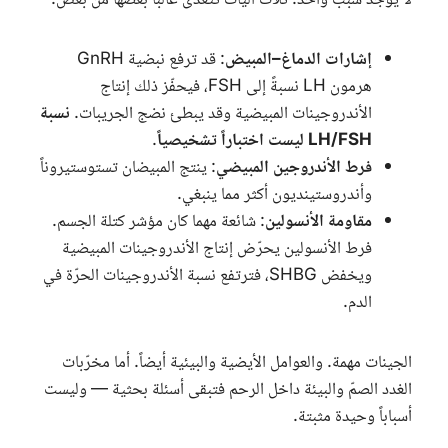
لا يوجد سبب واحد. ثلاث آليات تتغذى غالباً بعضها من بعض:
إشارات الدماغ–المبيض
: قد ترفع نبضية
GnRH
هرمون
LH
نسبةً إلى
FSH
، فيحفّز ذلك إنتاج
الأندروجينات المبيضية وقد يبطئ نضج الجريبات.
نسبة
LH/FSH ليست اختباراً تشخيصياً
.
فرط الأندروجين المبيضي
: ينتج المبيضان تستوستيروناً
وأندروستينديون أكثر مما ينبغي.
مقاومة الأنسولين
: شائعة مهما كان مؤشر كتلة الجسم.
فرط الأنسولين يحرّض إنتاج الأندروجينات المبيضية
ويخفض
SHBG
، فترتفع نسبة الأندروجينات الحرّة في
الدم.
الجينات مهمة. والعوامل الأيضية والبيئية أيضاً. أما مخرّبات
الغدد الصمّ والبيئة داخل الرحم فتبقى أسئلة بحثية — وليست
أسباباً وحيدة مثبتة.