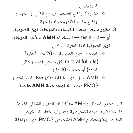
أندروجيني؛
مخبرياً: ارتفاع التستوستيرون الكلّي أو الحرّ، أو
ارتفاع مؤشر الأندروجينات الحرّة.
مظهر مبيض متعدد الكيسات بالموجات فوق الصوتية
،
أو
— لدى البالغة —
استخدام AMH بدلاً من الموجات
فوق الصوتية
لهذا المعيار الشكلي:
الموجات فوق الصوتية: ≥ 20 جريباً غارياً
(antral follicle) لكل مبيض (مسبار عالي
التردد) أو حجم ≥ 10 مل؛
AMH
بديل لدى البالغة للمظهر فقط. ليس اختبار
PMOS
وحيداً.
لا توجد عتبة AMH عالمية
.
لا يُستخدم السونار و
AMH
معاً لإثبات المعيار الشكلي نفسه:
ذلك لا يضيف قيمة تشخيصية وقد يزيد خطر التشخيص
المفرط. ولا يُستخدم
AMH
لتشخيص
PMOS
لدى المراهقة.