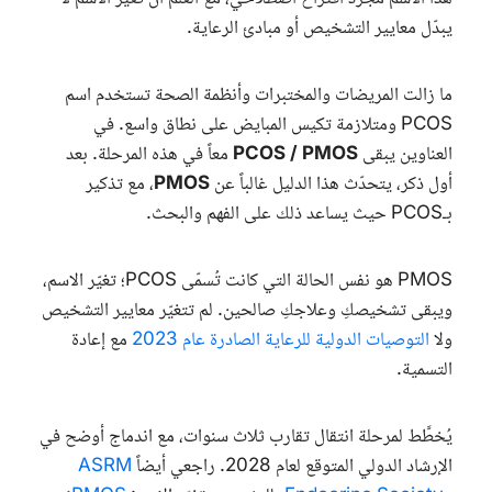
يبدّل معايير التشخيص أو مبادئ الرعاية.
ما زالت المريضات والمختبرات وأنظمة الصحة تستخدم اسم
PCOS
ومتلازمة تكيس المبايض على نطاق واسع. في
العناوين يبقى
PCOS / PMOS
معاً في هذه المرحلة. بعد
أول ذكر، يتحدّث هذا الدليل غالباً عن
PMOS
، مع تذكير
بـPCOS حيث يساعد ذلك على الفهم والبحث.
PMOS
هو نفس الحالة التي كانت تُسمّى PCOS؛ تغيّر الاسم،
ويبقى تشخيصكِ وعلاجكِ صالحين. لم تتغيّر معايير التشخيص
ولا
التوصيات الدولية للرعاية الصادرة عام 2023
مع إعادة
التسمية.
يُخطَّط لمرحلة انتقال تقارب ثلاث سنوات، مع اندماج أوضح في
الإرشاد الدولي المتوقع لعام 2028. راجعي أيضاً
ASRM