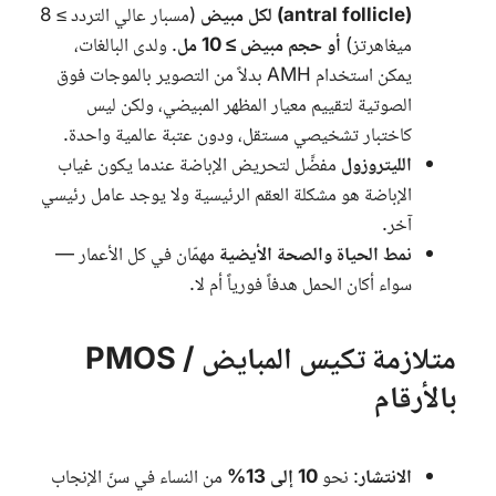
(antral follicle) لكل مبيض
(مسبار عالي التردد ≥ 8
ميغاهرتز)
أو حجم مبيض ≥ 10 مل
. ولدى البالغات،
يمكن استخدام
AMH
بدلاً من التصوير بالموجات فوق
الصوتية لتقييم معيار المظهر المبيضي، ولكن ليس
كاختبار تشخيصي مستقل، ودون عتبة عالمية واحدة.
الليتروزول
مفضَّل لتحريض الإباضة عندما يكون غياب
الإباضة هو مشكلة العقم الرئيسية ولا يوجد عامل رئيسي
آخر.
نمط الحياة والصحة الأيضية
مهمّان في كل الأعمار —
سواء أكان الحمل هدفاً فورياً أم لا.
متلازمة تكيس المبايض / PMOS
بالأرقام
الانتشار
: نحو
10 إلى 13%
من النساء في سنّ الإنجاب