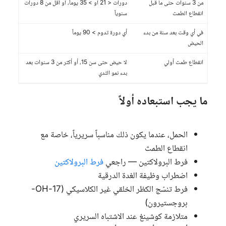
من 3 سنوات حتى ما قبل
دورات < 21 أو > 35 يوماً، أو أقل من 8 دورات
انقطاع الطمث
سنوياً
في أي وقت بعد سنة من بدء
أي دورة تدوم > 90 يوماً
الحيض
انقطاع طمث أولي
لا حيض حتى سن 15، أو أكثر من 3 سنوات بعد
بدء نمو الثدي
ما يجب استبعاده أولاً
الحمل، عندما يكون ذلك مناسباً سريرياً، خاصة مع
انقطاع الطمث
فرط البرولاكتين — راجعي
فرط البرولاكتين
اضطراب وظيفة الغدة الدرقية
فرط تنسّج الكظر الخلقي غير الكلاسيكي (17-OH-
بروجستيرون)
متلازمة كوشينغ عند الاشتباه السريري