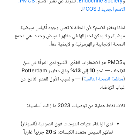
و
Endocrine Society
. للمزيد عن تغيّر الاسم:
PMOS:
الاسم الجديد لـ PCOS
.
لماذا يتغيّر الاسم؟ لأن الحالة لا تعني وجود أكياس مبيضية
مرضية، ولا يمكن اختزالها في مظهر المبيض وحده. هي تجمع
الصحة الإنجابية والهرمونية والأيضية معاً.
و
PMOS
هو الاضطراب الغدّي الأشيع لدى المرأة في سنّ
الإنجاب — نحو
10 إلى 13%
وفق معايير
Rotterdam
(
منظمة الصحة العالمية
) — والسبب الأول للعقم الناتج عن
غياب الإباضة.
ثلاث نقاط عملية من توصيات 2023 ما زالت أساسية:
لدى البالغة، عتبات الموجات فوق الصوتية (السونار)
لمظهر المبيض متعدد الكيسات:
≥ 20 جريباً غارياً