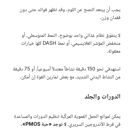
يجب أن يبتعد النصح عن اللوم. وقد تظهر فوائد حتى دون
فقدان وزن.
لا يتفوّق نظام غذائي واحد بوضوح. النمط المتوسطي، أو
منخفض المؤشر الغلايسيمي، أو نمط
DASH
كلها خيارات
معقولة.
استهدفي نحو 150 دقيقة نشاطاً معتدلاً أسبوعياً، أو 75 دقيقة
من النشاط البدني الشديد، مع بعض تمارين القوة إن أمكن.
الدورات والجلد
يمكن لموانع الحمل الفموية المركَّبة تنظيم الدورات والمساعدة
في فرط الأندروجين السريري.
لا توجد «حبة PMOS».