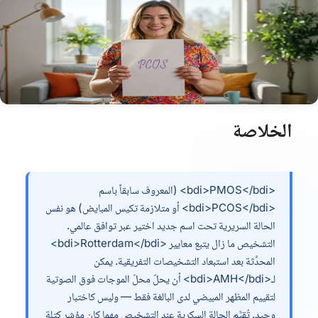
الخلاصة
<bdi>PMOS</bdi> (المعروف سابقاً باسم
<bdi>PCOS</bdi> أو متلازمة تكيس المبايض) هو نفس
الحالة السريرية تحت اسم جديد اختير عبر توافق عالمي.
التشخيص ما زال يتبع معايير <bdi>Rotterdam</bdi>
المحدَّثة بعد استبعاد التشخيصات التفريقية. يمكن
لـ<bdi>AMH</bdi> أن يحلّ محلّ الموجات فوق الصوتية
لتقييم المظهر المبيضي لدى البالغة فقط — وليس كاختبار
وحيد. تُقيَّم الحالة السكرية عند التشخيص مهما كان مؤشر كتلة