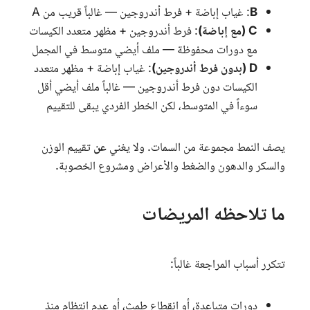
B
: غياب إباضة + فرط أندروجين — غالباً قريب من A
C (مع إباضة)
: فرط أندروجين + مظهر متعدد الكيسات
مع دورات محفوظة — ملف أيضي متوسط في المجمل
D (بدون فرط أندروجين)
: غياب إباضة + مظهر متعدد
الكيسات دون فرط أندروجين — غالباً ملف أيضي أقل
سوءاً في المتوسط، لكن الخطر الفردي يبقى للتقييم
يصف النمط مجموعة من السمات. ولا يغني
عن
تقييم الوزن
والسكر والدهون والضغط والأعراض ومشروع الخصوبة.
ما تلاحظه المريضات
تتكرر أسباب المراجعة غالباً:
دورات متباعدة، أو انقطاع طمث، أو عدم انتظام منذ