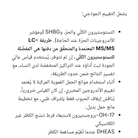
يشمل التقييم النموذجي:
التستوستيرون الكلّي والحرّ، و
SHBG
(ومؤشر
الأندروجينات الحرّة عند الحاجة).
طريقة LC–
MS/MS المعتمدة والمتحقَّق من دقتها هي المفضّلة
للتستوستيرون الكلّي.
إن لم تتوفر، يُستخدم قياس عالي
الجودة ثبت أداؤه عند التراكيز المنخفضة لدى النساء، مع
تفسير النتائج ضمن حدود الطريقة.
أثناء استخدام موانع الحمل الفموية المركبة لا يُعتمد
تقييم الأندروجين المخبري. إن كان القياس ضرورياً،
يُناقش إيقاف الحبوب فقط بإشراف طبي، مع تخطيط
مانع حمل بديل.
17-OH-بروجستيرون لاستبعاد فرط تنسّج الكظر غير
الكلاسيكي
DHEAS
عندما تُقيَّم مساهمة الكظر