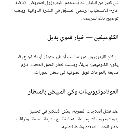
في كثير من البلدان قد يُستخدم الليتروزول لتحريض الإباضة
خارج الاستطباب الرسمي المسجّل في النشرة الدوائية، ويجب
توضيح ذلك للمريضة.
الكلوميفين — خيار فموي بديل
إن كان الليتروزول غير مناسب أو غير متوفر أو بلا نجاح، قد
يكون الكلوميفين بديلاً. وبسبب خطر الحمل المتعدد، تلزم
متابعة بالموجات فوق الصوتية في بعض الدورات.
الغونادوتروبينات وكيّ المبيض بالمنظار
عند فشل العلاجات الفموية، يمكن التفكير في تحفيز
بغونادوتروبينات بجرعة منخفضة مع متابعة لصيقة. ويُراقب
خطر الحمل المتعدد وفرط التنبيه.