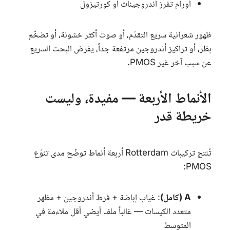
أورام تفرز أندروجينات أو كورتيزول
ظهور شعرانية سريع التقدّم، أو صوت أكثر خشونة، أو تضخّم
بظر، أو تراكيز أندروجين مرتفعة جداً، يفرض البحث السريع
عن سبب آخر غير
PMOS
.
الأنماط الأربعة — مفيدة، وليست
خريطة قدر
تُنتج تركيبات
Rotterdam
أربعة أنماط توضّح مدى تنوّع
:
PMOS
A (كامل)
: غياب إباضة + فرط أندروجين + مظهر
متعدد الكيسات — غالباً ملف أيضي أقل ملاءمة في
المتوسط