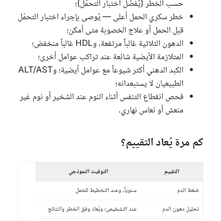
حسب الخطر (يُفضَّل اختبار التحمّل)؛
خطر سكري الحمل أعلى — يُوصى بإجراء اختبار التحمّل
قبل الحمل أو علاج الخصوبة متى أمكن؛
الدهون الثلاثية غالباً مرتفعة، و
HDL
غالباً منخفض؛
المتلازمة الأيضية شائعة عند تراكب عوامل أخرى؛
الكبد الدهني أكثر شيوعاً مع عوامل أيضية؛ و
ALT/AST
الطبيعيان لا يستبعدانه؛
فحص انقطاع التنفس أثناء النوم عند الشخير أو نوم غير
منعش أو نعاس نهاري.
كم مرة يُعاد التقييم؟
التقييم
التوقيت النموذجي
ضغط الدم
سنوياً، وعند التخطيط للحمل
تحليل دهون الدم
عند التشخيص؛ ويُعاد وفق الخطر والنتائج