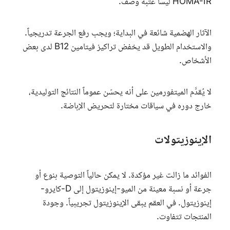
HOMA-IR
ليسا عتبة وصف.
الآثار الهضمية شائعة في البداية؛ ويجب رفع الجرعة تدريجياً.
والاستخدام الطويل قد يخفض تراكيز فيتامين B12 لدى بعض
الأشخاص.
لا يُقدَّم الميتفورمين على أنه يحسّن عموماً النتائج التوليدية،
خارج دوره في سياقات مختارة لتحريض الإباضة.
الإينوزيتولات
الفوائد ما زالت غير مؤكدة. لا يمكن حالياً التوصية بنوع أو
جرعة أو نسبة معينة من الميو-إينوزيتول إلى D-كايرو-
إينوزيتول. في العقم يبقى الإينوزيتول تجريبياً. وجودة
المنتجات تتفاوت.