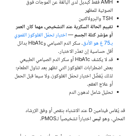
AMH
فقط كبديل لدى البالغة عن الموجات فوق
الصوتية للمظهر
TSH
والبرولاكتين
تقييم الحالة السكرية عند التشخيص، مهما كان العمر
أو مؤشر كتلة الجسم
—
اختبار تحمّل الغلوكوز الفموي
بـ75 غ هو الأدق
. سكر الدم الصيامي و
HbA1c
بدائل
أقل حساسية إن تعذّر الاختبار.
قد لا يكشف
HbA1c
أو سكر الدم الصيامي الطبيعي
بعض اضطرابات الغلوكوز التي تظهر بعد تناول الطعام؛
لذلك يُفضَّل اختبار تحمّل الغلوكوز، ولا سيما قبل الحمل
أو علاج العقم.
تحليل شامل لدهون الدم
قد يُقاس فيتامين D عند الاشتباه بنقص أو وفق الإرشاد
المحلي. وهو
ليس
اختباراً تشخيصياً لـPMOS.