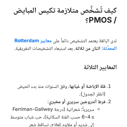
كيف تُشخَّص متلازمة تكيس المبايض
/ PMOS؟
لدى البالغة يعتمد التشخيص دائماً على
معايير Rotterdam
المحدَّثة
:
اثنان من ثلاثة
، بعد استبعاد التشخيصات التفريقية.
المعايير الثلاثة
قلة الإباضة أو غيابها
، وفق السنوات منذ بدء الحيض
(انظر الجدول).
فرط أندروجين سريري أو مخبري
:
سريرياً: شعرانية (درجة
Ferriman-Gallwey
≥ 4–6 حسب الفئة السكانية)، حب شباب متوسط
إلى شديد أو مقاوم للعلاج، تساقط شعر