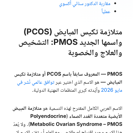
مقاربة الدكتور سنائي أكسوي
عملياً
متلازمة تكيس المبايض (PCOS)
واسمها الجديد PMOS: التشخيص
والعلاج والخصوبة
PMOS
— المعروف سابقاً باسم
PCOS
أو متلازمة تكيس
المبايض —
هو الاسم الذي اختير عبر
توافق عالمي نُشر في
مايو 2026
وأيّدته كبرى المنظمات المهنية الدولية.
الاسم العربي الكامل المقترح لهذه التسمية هو
متلازمة المبيض
الأيضية متعددة الغدد الصماء
(
Polyendocrine
Metabolic Ovarian Syndrome – PMOS
). ولا يُعدّ
هذا الاسم مجرد اقتراح اصطلاحي، مع العلم أن تغيّر الاسم لا