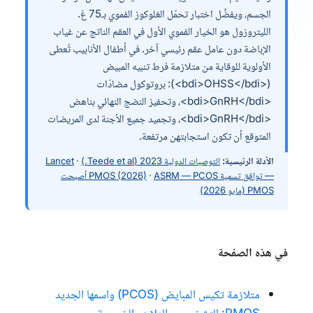
الجسم، ويفضَّل اختبار تحمّل الغلوكوز الفموي بـ75 غ.
الليتروزول هو الخيار الفموي الأول في العقم الناتج عن غياب
الإباضة دون عامل عقم رئيسي آخر. في أطفال الأنابيب تُعطى
الأولوية للوقاية من متلازمة فرط تنبيه المبيض
(<bdi>OHSS</bdi>): بروتوكول مضادّات
<bdi>GnRH</bdi>، وتحفيز النضج النهائي بناهض
<bdi>GnRH</bdi>، وتجميد جميع الأجنة لدى المريضات
المتوقع أن تكون استجابتهن مرتفعة.
الأدلة الرئيسية:
التوصيات الدولية 2023 (Teede et al.)
·
Lancet
— توافق تسمية PMOS (2026)
·
ASRM — PCOS أصبحت
PMOS (مايو 2026)
في هذه الصفحة
متلازمة تكيس المبايض (PCOS) واسمها الجديد