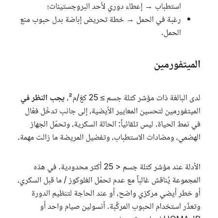
استطباب → إعطاء دوري لأحد البروجستينات؛
رغبة في الحمل → خطة تحريض إباضة بدل حبوب منع
الحمل.
الميتفورمين
لدى البالغة ذات مؤشر كتلة جسم ≥ 25 كغ/م²،
يجب النظر في
الميتفورمين لتحسين المعايير الأيضية، إلى جانب تدخّل فعّال
في نمط الحياة. ليس تلقائياً: الحالة السكرية، وتحمّل الجهاز
الهضمي، ومضادات الاستطباب، وتفضيل المريضة ما زالت مهمة.
الأدلة عند مؤشر كتلة جسم < 25 أكثر محدودية. في هذه
المجموعة يُناقش غالباً مع عدم تحمّل الغلوكوز / ما قبل السكري،
أو خطر أيضي مركزي واضح، أو عند الحاجة لتنظيم الدورة
وتعذّر استخدام الحبوب المركَّبة. أنسولين صيام واحد أو