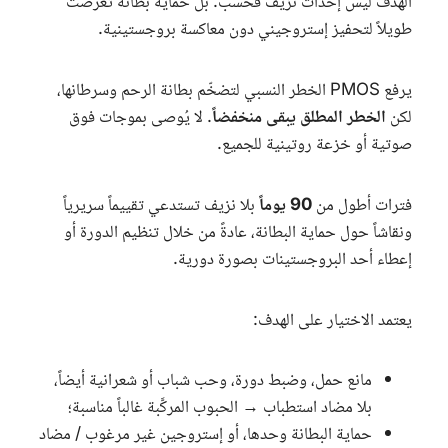
الهدف ليس إحداث نزيف فحسب. بل حماية بطانة تعرضت
طويلاً لتحفيز إستروجيني دون معاكسة بروجستينية.
يرفع
PMOS
الخطر النسبي لتضخّم بطانة الرحم وسرطانها،
لكن
الخطر المطلق يبقى منخفضاً
. لا يُوصى بموجات فوق
صوتية أو خزعة روتينية للجميع.
فترات أطول من
90 يوماً
بلا نزيف تستدعي تقييماً سريرياً
ونقاشاً حول حماية البطانة، عادةً من خلال تنظيم الدورة أو
إعطاء أحد البروجستينات بصورة دورية.
يعتمد الاختيار على الهدف:
مانع حمل، وضبط دورة، وحب شباب أو شعرانية أيضاً،
بلا مضاد استطباب → الحبوب المركَّبة غالباً مناسبة؛
حماية البطانة وحدها، أو إستروجين غير مرغوب / مضاد