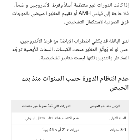
إذا كانت الدورات غير منتظمة أصلاً وفرط الأندروجين واضحاً،
فلا حاجة إلى قياس AMH أو تقييم المظهر المبيضي بالموجات
فوق الصوتية لاستكمال التشخيص.
لدى البالغة قد يكفي اضطراب الإباضة مع فرط الأندروجين،
حتى لو لم يُوثَّق المظهر متعدد الكيسات. السمات الأيضية توجّه
المخاطر والتدبير؛ لكنها
ليست
معايير تشخيصية.
عدم انتظام الدورة حسب السنوات منذ بدء
الحيض
الزمن منذ بدء الحيض
الدورات التي تُعدّ عموماً غير منتظمة
السنة الأولى
عدم الانتظام شائع أثناء الانتقال البلوغي
1–3 سنوات
دورات < 21 أو > 45 يوماً