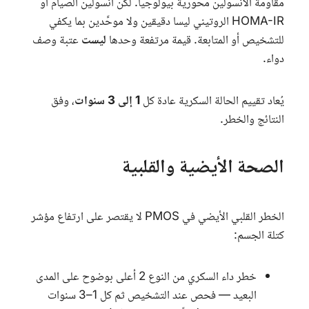
مقاومة الأنسولين محورية بيولوجياً. لكن أنسولين الصيام أو
HOMA-IR
الروتيني ليسا دقيقين ولا موحَّدين بما يكفي
للتشخيص أو المتابعة. قيمة مرتفعة وحدها
ليست
عتبة وصف
دواء.
يُعاد تقييم الحالة السكرية عادة كل
1 إلى 3 سنوات
، وفق
النتائج والخطر.
الصحة الأيضية والقلبية
الخطر القلبي الأيضي في
PMOS
لا يقتصر على ارتفاع مؤشر
كتلة الجسم:
خطر داء السكري من النوع 2 أعلى بوضوح على المدى
البعيد — فحص عند التشخيص ثم كل 1–3 سنوات