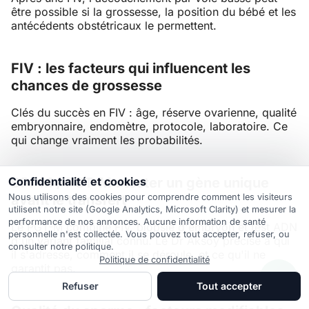
être possible si la grossesse, la position du bébé et les
antécédents obstétricaux le permettent.
FIV : les facteurs qui influencent les
chances de grossesse
Clés du succès en FIV : âge, réserve ovarienne, qualité
embryonnaire, endomètre, protocole, laboratoire. Ce
qui change vraiment les probabilités.
Confidentialité et cookies
DPI-M / PGT-M : tester un gène unique
Nous utilisons des cookies pour comprendre comment les visiteurs
avant le transfert
utilisent notre site (Google Analytics, Microsoft Clarity) et mesurer la
performance de nos annonces. Aucune information de santé
Le PGT-M combine FIV, biopsie d'embryon et test ADN
personnelle n'est collectée. Vous pouvez tout accepter, refuser, ou
d'un variant familial connu. Le Dr Aksoy précise à qui
consulter notre politique.
il s'adresse, comment il se déroule, et ce qu'il ne
Politique de confidentialité
garantit pas.
Refuser
Tout accepter