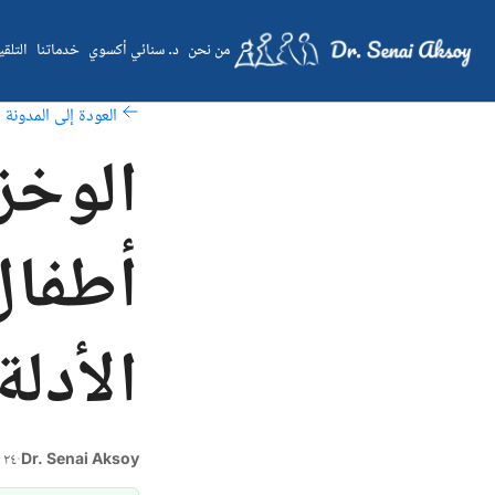
من نحن
د. سنائي أكسوي
خدماتنا
التلق
العودة إلى المدونة
الوخز
أطفال 
الأدلة
Dr. Senai Aksoy
·
٢٤ مارس ٢٠٢٦