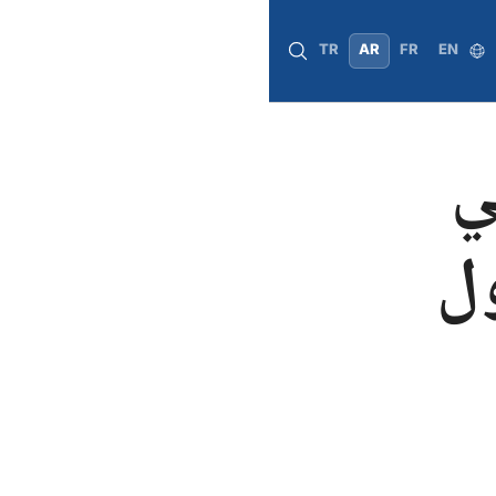
TR
AR
FR
EN
ي
ول