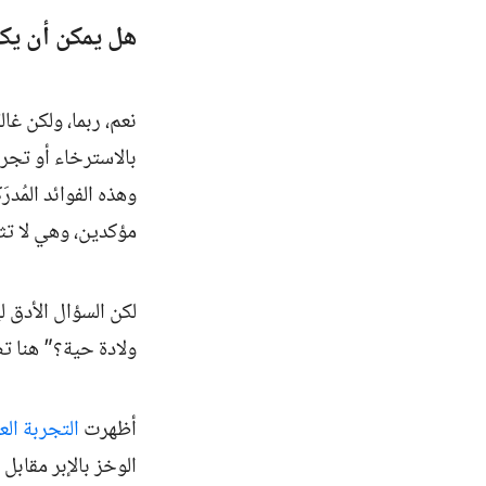
هل يمكن أن يكون
نعم، ربما، ولكن غا
بالاسترخاء أو تجر
وهذه الفوائد المُد
مؤكدين، وهي لا تثب
لكن السؤال الأدق
ولادة حية؟” هنا تصب
أظهرت
التجربة الع
الوخز بالإبر مقابل