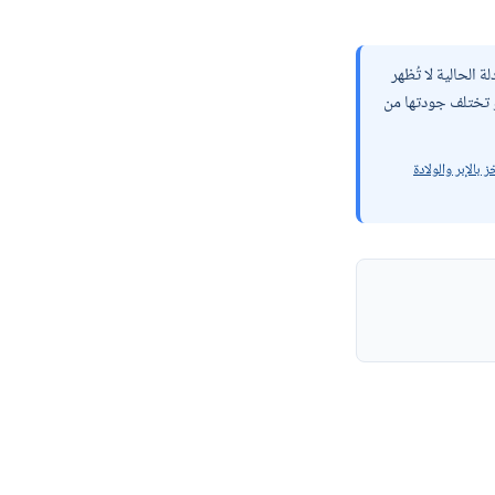
الحالية لا تُظهر
أو تختلف جودتها من
JA — الوخز بالإبر والولادة