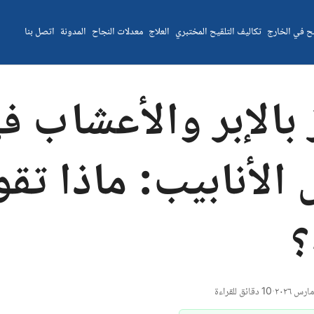
يح في الخارج
تكاليف التلقيح المختبري
العلاج
معدلات النجاح
المدونة
اتصل بنا
 بالإبر والأعشاب ف
الأنابيب: ماذا تق
؟
·
10 دقائق للقراءة