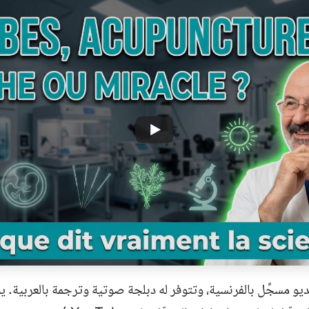
يو مسجَّل بالفرنسية، وتتوفر له دبلجة صوتية وترجمة بالعربية. ي