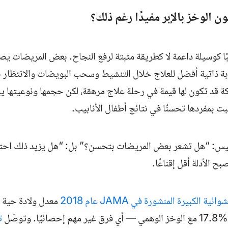
 الوخز بالإبر مفيدًا رغم ذلك؟
لبًا كوسيلة داعمة لا كطريقة مثبتة لرفع النجاح. بعض المريضات يص
بة ذاتية أفضل للعلاج خلال التنشيط وسحب البويضات والانتظار بع
رَكة قد تكون لها قيمة في رحلة علاج مرهقة، لكن حجمها ونوعيتها ي
ت بمفردها تحسنًا في نتائج أطفال الأنابيب.
 ليس: “هل تشعر بعض المريضات بتحسن؟” بل: “هل يزيد ذلك اح
ح الأدلة أقل إقناعًا.
شوائية الكبيرة المنشورة في
JAMA
عام 2018
معدل ولادة حية 
17.8%
مع الوخز الوهمي — أي فرق غير مهم إحصائيًا. وتوصّل
ت