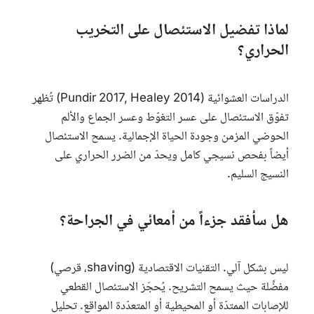
لماذا تفضيل الاستئصال على التخريب
الحراري؟
الدراسات العشوائية (Pundir 2017, Healey 2014) تُظهر
تفوّق الاستئصال على عسر التغوّط وعسر الجماع والألم
الحوضي المزمن وجودة الحياة الإجمالية. يسمح الاستئصال
أيضاً بفحص نسيجي كامل ويحدّ من الضرر الحراري على
النسيج السليم.
هل سأفقد جزءاً من أمعائي في الجراحة؟
ليس بشكل آلي. التقنيات الاقتصادية (
shaving
، قرصي)
مفضَّلة حيث يسمح التشريح. يُحجَز الاستئصال القطعي
للإصابات الممتدّة أو المحيطية أو المتعدّدة المواقع. تحليل