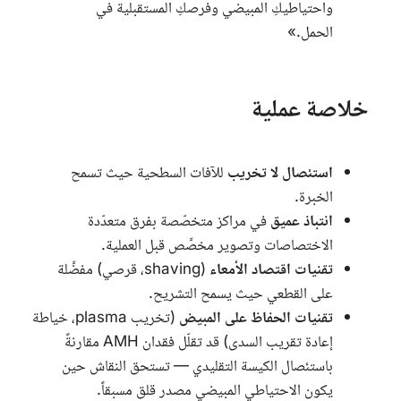
واحتياطيكِ المبيضي وفرصكِ المستقبلية في
الحمل.»
خلاصة عملية
استئصال لا تخريب
للآفات السطحية حيث تسمح
الخبرة.
انتباذ عميق
في مراكز متخصّصة بفرق متعدّدة
الاختصاصات وتصوير مخصَّص قبل العملية.
تقنيات اقتصاد الأمعاء
(
shaving
، قرصي) مفضَّلة
على القطعي حيث يسمح التشريح.
تقنيات الحفاظ على المبيض
(تخريب
plasma
، خياطة
إعادة تقريب السدى) قد تقلّل فقدان
AMH
مقارنةً
باستئصال الكيسة التقليدي — تستحق النقاش حين
يكون الاحتياطي المبيضي مصدر قلق مسبقاً.