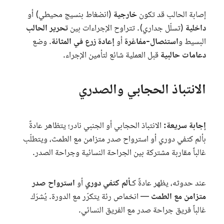
إصابة الحالب قد تكون
خارجية
(انضغاط بنسيج محيطي) أو
داخلية
(تسلّل جداري). تتراوح الإجراءات بين
تحرير الحالب
البسيط و
استئصال-مفاغرة
أو
إعادة زرع في المثانة
. وضع
دعامات حالبية
قبل العملية شائع لتأمين الإجراء.
الانتباذ الحجابي والصدري
إجابة سريعة:
الانتباذ الحجابي أو الجنبي نادر؛ يتظاهر عادةً
بألم كتفي دوري أو استرواح صدر متزامن مع الطمث، ويتطلّب
غالباً مقاربة مشتركة بين الجراحة النسائية وجراحة الصدر.
عند حدوثه، يظهر عادةً كـ
ألم كتفي دوري
أو
استرواح صدر
متزامن مع الطمث
— انخماص رئة يتكرّر مع الدورة. يُشرَك
غالباً فريق جراحة صدر مع الفريق النسائي.