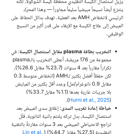
يزيل استئصال الكيسة التقليدي محفظة كيسة الشوكولا، لكنه
ينتزع أيضاً نسيجاً مبيضياً سليماً مجاوراً — وهذا المحرّك
الرئيسي لانخفاض
AMH
بعد العملية. تهدف بدائل الحفاظ على
المبيض إلى علاج الكيسة مع الإبقاء على قدر أكبر من النسيج
الوظيفي.
التخريب بطاقة
plasma
مقابل استئصال الكيسة
: في
مجموعة من 176 مريضة، أعطى التخريب بالـ
plasma
تكراراً مقارباً بعد 4 سنوات (23.7% مقابل 26.6%)،
لكن حفظاً أفضل بكثير لـ
AMH
(انخفاض متوسط 0.3
مقابل 0.9 نانوغرام/مل) وعدد أقلّ بكثير من المبايض
بلا جريبات غارية بعدها (1.1% مقابل 33.7%)
).
Hurni et al., 2025
(
خياطة إعادة تقريب السدى
: إغلاق سدى المبيض بعد
استئصال الكيسة، بدل تركه يلتئم بالنية الثانوية، قلّل
تراجع الاحتياطي المبيضي بعد 3 سنوات مقارنةً بالتقنية
التقليدية (27.5% مقابل 44.7%) (
Lin et al.,