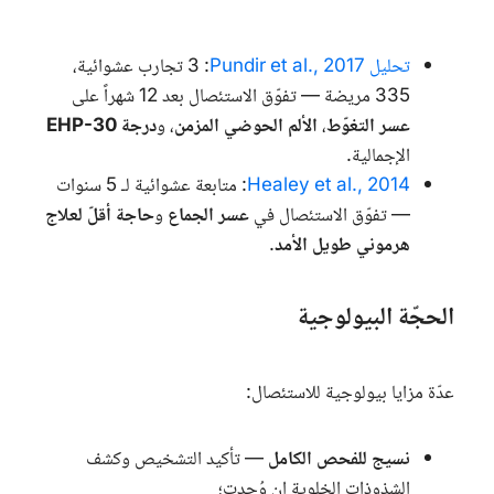
تحليل
Pundir et al., 2017
: 3 تجارب عشوائية،
335 مريضة — تفوّق الاستئصال بعد 12 شهراً على
عسر التغوّط
،
الألم الحوضي المزمن
، و
درجة
EHP-30
الإجمالية.
Healey et al., 2014
: متابعة عشوائية لـ 5 سنوات
— تفوّق الاستئصال في
عسر الجماع
و
حاجة أقلّ لعلاج
هرموني طويل الأمد
.
الحجّة البيولوجية
عدّة مزايا بيولوجية للاستئصال:
نسيج للفحص الكامل
— تأكيد التشخيص وكشف
الشذوذات الخلوية إن وُجدت؛