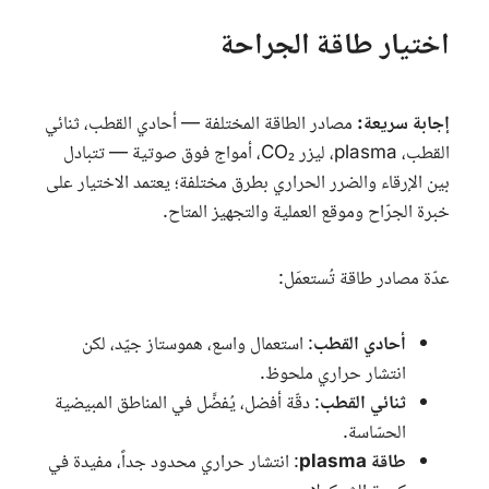
اختيار طاقة الجراحة
إجابة سريعة:
مصادر الطاقة المختلفة — أحادي القطب، ثنائي
القطب،
plasma
، ليزر
CO₂
، أمواج فوق صوتية — تتبادل
بين الإرقاء والضرر الحراري بطرق مختلفة؛ يعتمد الاختيار على
خبرة الجرّاح وموقع العملية والتجهيز المتاح.
عدّة مصادر طاقة تُستعمَل:
أحادي القطب
: استعمال واسع، هموستاز جيّد، لكن
انتشار حراري ملحوظ.
ثنائي القطب
: دقّة أفضل، يُفضَّل في المناطق المبيضية
الحسّاسة.
طاقة
plasma
: انتشار حراري محدود جداً، مفيدة في