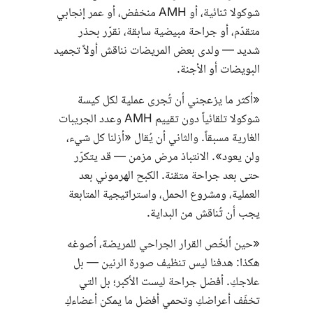
شوكولا ثنائية، أو
AMH
منخفض، أو عمر إنجابي
متقدّم، أو جراحة مبيضية سابقة، نقرّر بحذر
شديد — ولدى بعض المريضات نناقش أولاً تجميد
البويضات أو الأجنة.
«أكثر ما يزعجني أن تُجرى عملية لكل كيسة
شوكولا تلقائياً دون تقييم
AMH
وعدد الجريبات
الغارية مسبقاً. والثاني أن يُقال «أزلنا كل شيء،
ولن يعود». الانتباذ مرض مزمن — قد يتكرّر
حتى بعد جراحة متقنة. الكبح الهرموني بعد
العملية، ومشروع الحمل، واستراتيجية المتابعة
يجب أن تُناقش من البداية.
«حين ألخّص القرار الجراحي للمريضة، أصوغه
هكذا: هدفنا ليس تنظيف صورة الرنين — بل
علاجكِ. أفضل جراحة ليست الأكبر؛ بل التي
تخفّف أعراضكِ وتحمي أفضل ما يمكن أعضاءكِ