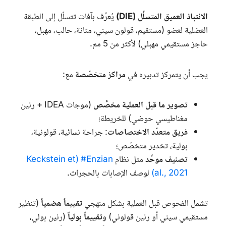
الانتباذ العميق المتسلِّل (
DIE
)
يُعرَّف بآفات تتسلّل إلى الطبقة
العضلية لعضو (مستقيم، قولون سيني، مثانة، حالب، مهبل،
حاجز مستقيمي مهبلي) لأكثر من 5 مم.
يجب أن يتمركز تدبيره في
مراكز متخصّصة
مع:
تصوير ما قبل العملية مخصَّص
(موجات
IDEA
+ رنين
مغناطيسي حوضي) للخريطة؛
فريق متعدّد الاختصاصات
: جراحة نسائية، قولونية،
بولية، تخدير متخصّص؛
تصنيف موحَّد
مثل نظام
#Enzian
(Keckstein et
al., 2021)
لوصف الإصابات بالحجرات.
تشمل الفحوص قبل العملية بشكل منهجي
تقييماً هضمياً
(تنظير
مستقيمي سيني أو رنين قولوني) و
تقييماً بولياً
(رنين بولي،