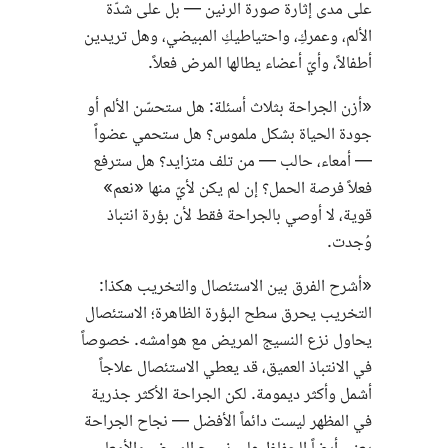
على مدى إثارة صورة الرنين — بل على شدّة
الألم، وعمركِ، واحتياطيكِ المبيضي، وهل تريدين
أطفالاً، وأيّ أعضاء يطالها المرض فعلاً.
«أزن الجراحة بثلاث أسئلة: هل ستحسّن الألم أو
جودة الحياة بشكل ملموس؟ هل ستحمي عضواً
— أمعاء، حالب — من تلف متزايد؟ هل سترفع
فعلاً فرصة الحمل؟ إن لم يكن لأيّ منها «نعم»
قوية، لا أوصي بالجراحة فقط لأن بؤرة انتباذ
وُجدت.
«أشرح الفرق بين الاستئصال والتخريب هكذا:
التخريب يحرق سطح البؤرة الظاهرة؛ الاستئصال
يحاول نزع النسيج المريض مع هوامشه. خصوصاً
في الانتباذ العميق، قد يعطي الاستئصال علاجاً
أشمل وأكثر ديمومة. لكن الجراحة الأكثر جذرية
في المظهر ليست دائماً الأفضل — نجاح الجراحة