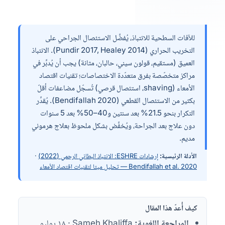
للآفات السطحية للانتباذ، يُفضَّل الاستئصال الجراحي على
التخريب الحراري (Pundir 2017, Healey 2014). الانتباذ
العميق (مستقيم، قولون سيني، حالبان، مثانة) يجب أن يُدبَّر في
مراكز متخصّصة بفرق متعدّدة الاختصاصات؛ تقنيات اقتصاد
الأمعاء (shaving، استئصال قرصي) تُسجّل مضاعفات أقلّ
بكثير من الاستئصال القطعي (Bendifallah 2020). يُقدَّر
التكرار بنحو 21.5% بعد سنتين و40–50% بعد 5 سنوات
دون علاج بعد الجراحة، ويُخفَّض بشكل ملحوظ بعلاج هرموني
مديم.
الأدلة الرئيسية:
إرشادات ESHRE: الانتباذ البطاني الرحمي (2022)
·
Bendifallah et al. 2020 — تحليل ميتا لتقنيات اقتصاد الأمعاء
كيف أُعدّ هذا المقال
المراجعة اللغوية:
Sameh Khaliffa · ١٨ يوليو