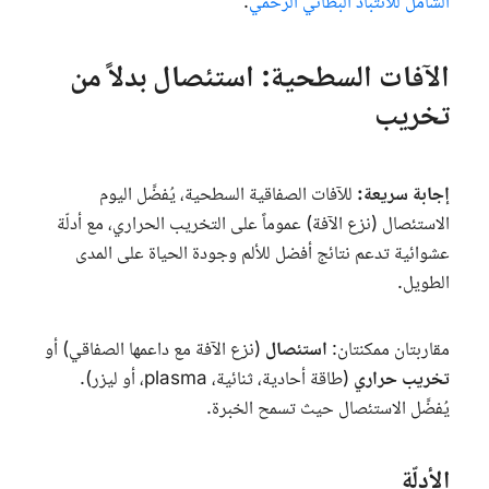
الشامل للانتباذ البطاني الرحمي
.
الآفات السطحية: استئصال بدلاً من
تخريب
إجابة سريعة:
للآفات الصفاقية السطحية، يُفضَّل اليوم
الاستئصال (نزع الآفة) عموماً على التخريب الحراري، مع أدلّة
عشوائية تدعم نتائج أفضل للألم وجودة الحياة على المدى
الطويل.
مقاربتان ممكنتان:
استئصال
(نزع الآفة مع داعمها الصفاقي) أو
تخريب حراري
(طاقة أحادية، ثنائية،
plasma
، أو ليزر).
يُفضَّل الاستئصال حيث تسمح الخبرة.
الأدلّة