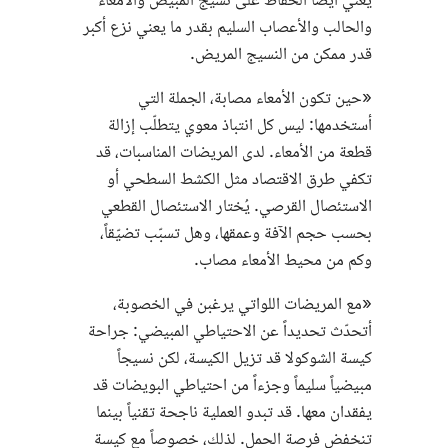
يعني أيضاً الحفاظ على نسيج المبيض والأمعاء
والحالب والأعصاب السليم بقدر ما يعني نزع أكبر
قدر ممكن من النسيج المريض.
«حين تكون الأمعاء مصابة، الجملة التي
أستخدمها: ليس كل انتباذ معوي يتطلّب إزالة
قطعة من الأمعاء. لدى المريضات المناسبات، قد
تكفي طرق الاقتصاد مثل الكشط السطحي أو
الاستئصال القرصي. يُختار الاستئصال القطعي
بحسب حجم الآفة وعمقها، وهل تسبّب تضيّقاً،
وكم من محيط الأمعاء مصاب.
«مع المريضات اللواتي يرغبن في الخصوبة،
أتحدّث تحديداً عن الاحتياطي المبيضي: جراحة
كيسة الشوكولا قد تزيل الكيسة، لكن نسيجاً
مبيضياً سليماً وجزءاً من احتياطي البويضات قد
يفقدان معها. قد تبدو العملية ناجحة تقنياً بينما
تنخفض فرصة الحمل. لذلك، خصوصاً مع كيسة