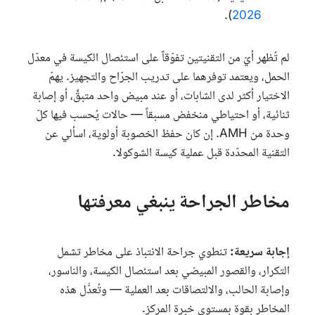
).
2026
لم تُظهر أيّ من التقنيتين تفوّقاً على استئصال الكيسة في معدّل
الحمل، ويعتمد توفرهما على تدريب الجرّاح والتجهيز. يهمّ
الاختيار أكثر لدى الشابات، أو عند مبيض واحد متبقٍّ، أو إصابة
ثنائية، أو احتياطي منخفض مسبقاً — حالات يُحسب فيها كلّ
وحدة من
AMH
. إن كان حفظ الخصوبة أولوية، اسألي عن
التقنية المحدّدة قبل عملية كيسة الشوكولا.
مخاطر الجراحة ينبغي معرفتها
إجابة سريعة:
تنطوي جراحة الانتباذ على مخاطر تشمل
التكرار، والقصور المبيضي بعد استئصال الكيسة، والناسور،
وإصابة الحالب، والالتصاقات بعد العملية — وتُعدَّل هذه
المخاطر بقوة بمستوى خبرة المركز.