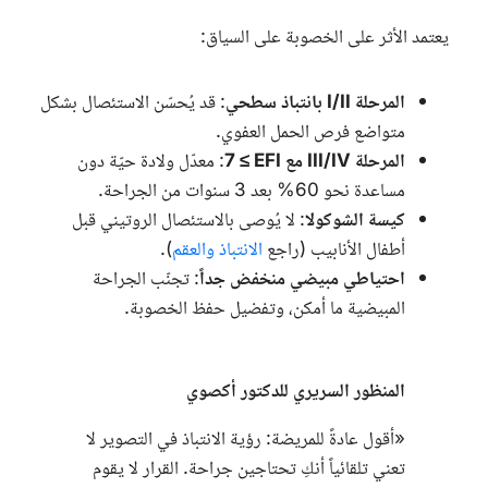
يعتمد الأثر على الخصوبة على السياق:
المرحلة
I/II
بانتباذ سطحي
: قد يُحسّن الاستئصال بشكل
متواضع فرص الحمل العفوي.
المرحلة
III/IV
مع
EFI
≥ 7
: معدّل ولادة حيّة دون
مساعدة نحو 60% بعد 3 سنوات من الجراحة.
كيسة الشوكولا
: لا يُوصى بالاستئصال الروتيني قبل
أطفال الأنابيب (راجع
الانتباذ والعقم
).
احتياطي مبيضي منخفض جداً
: تجنّب الجراحة
المبيضية ما أمكن، وتفضيل حفظ الخصوبة.
المنظور السريري للدكتور أكصوي
«أقول عادةً للمريضة: رؤية الانتباذ في التصوير لا
تعني تلقائياً أنكِ تحتاجين جراحة. القرار لا يقوم