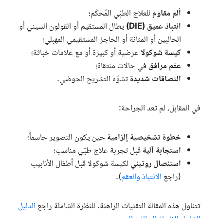
ألم مقاوم
للعلاج الطبّي المُحكَم؛
انتباذ عميق (
DIE
)
يطال المستقيم أو القولون السيني أو
الحالبين أو المثانة أو الحاجز المستقيمي المهبلي؛
كيسة شوكولا
عرضية أو كبيرة أو مع علامات خباثة؛
عقم مرافق
في حالات منتقاة؛
التصاقات شديدة
تشوّه التشريح الحوضي.
في المقابل، لم تعد الجراحة:
خطوة تشخيصية إلزامية
حين يكون التصوير حاسماً؛
استجابة آلية
قبل تجربة علاج طبّي مناسب؛
استئصال روتيني
لكيسة شوكولا قبل أطفال الأنابيب
(راجع
الانتباذ والعقم
).
تتناول هذه المقالة التقنيات الراهنة. للنظرة الشاملة راجع
الدليل