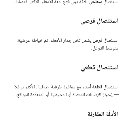
استئصال
سطحي
للآفة دون فتح لمعة الأمعاء. الأكثر اقتصاداً.
استئصال قرصي
استئصال
قرص
يشمل ثخن جدار الأمعاء، ثم خياطة عرضية.
متوسّط التوغّل.
استئصال قطعي
استئصال
قطعة
أمعاء مع مفاغرة طرفية-طرفية. الأكثر توغّلاً
— يُحجَز للإصابات الممتدّة أو المحيطية أو المتعدّدة المواقع.
الأدلّة المقارنة