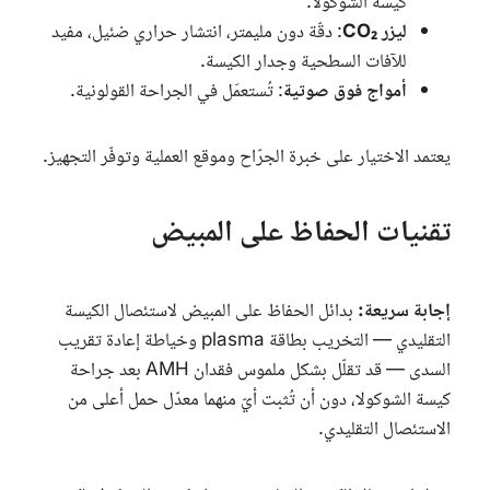
كيسة الشوكولا.
ليزر
CO₂
: دقّة دون مليمتر، انتشار حراري ضئيل، مفيد
للآفات السطحية وجدار الكيسة.
أمواج فوق صوتية
: تُستعمَل في الجراحة القولونية.
يعتمد الاختيار على خبرة الجرّاح وموقع العملية وتوفّر التجهيز.
تقنيات الحفاظ على المبيض
إجابة سريعة:
بدائل الحفاظ على المبيض لاستئصال الكيسة
التقليدي — التخريب بطاقة
plasma
وخياطة إعادة تقريب
السدى — قد تقلّل بشكل ملموس فقدان
AMH
بعد جراحة
كيسة الشوكولا، دون أن تُثبت أيّ منهما معدّل حمل أعلى من
الاستئصال التقليدي.