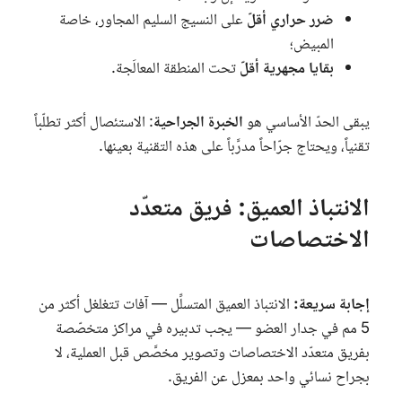
ضرر حراري أقلّ
على النسيج السليم المجاور، خاصة
المبيض؛
بقايا مجهرية أقلّ
تحت المنطقة المعالَجة.
يبقى الحدّ الأساسي هو
الخبرة الجراحية
: الاستئصال أكثر تطلّباً
تقنياً، ويحتاج جرّاحاً مدرَّباً على هذه التقنية بعينها.
الانتباذ العميق: فريق متعدّد
الاختصاصات
إجابة سريعة:
الانتباذ العميق المتسلِّل — آفات تتغلغل أكثر من
5 مم في جدار العضو — يجب تدبيره في مراكز متخصّصة
بفريق متعدّد الاختصاصات وتصوير مخصَّص قبل العملية، لا
بجراح نسائي واحد بمعزل عن الفريق.