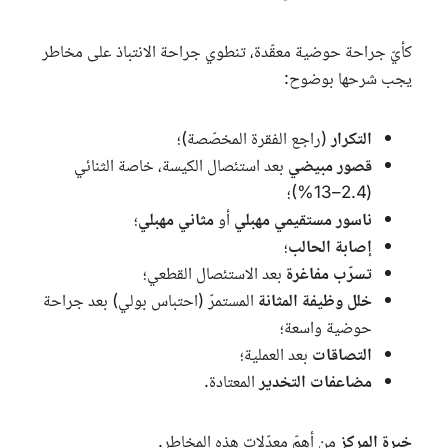
كأيّ جراحة حوضية معقّدة، تنطوي جراحة الانتباذ على مخاطر
يجب شرحها بوضوح:
التكرار
(راجع الفقرة المخصّصة)؛
قصور مبيضي
بعد استئصال الكيسة، خاصة الثنائي
(2.4–13%)؛
ناسور مستقيمي مهبلي
أو
مثاني مهبلي
؛
إصابة الحالب
؛
تسرّب مفاغرة
بعد الاستئصال القطعي؛
خلل وظيفة المثانة
المستمرّ (احتباس بولي) بعد جراحة
حوضية واسعة؛
التصاقات
بعد العملية؛
مضاعفات التخدير
المعتادة.
خبرة المركز
من أهمّ معدّلات هذه المخاطر.