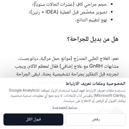
حجم جراحي كافٍ (عشرات الحالات سنوياً)؛
تصوير مخصَّص قبل العملية (
IDEA
+ رنين)؛
نهج لتقييم النتائج.
هل من بديل للجراحة؟
نعم. العلاج الطبّي المتدرّج (موانع حمل مركّبة، ديانوجست،
مشابهات
GnRH
مع علاج إضافي) فعّال لمعظم الآلام، ويجب
تجربته قبل التفكير بجراحة تشخيصية بحتة. تبقى الجراحة
مستطبَّة للألم المقاوم، أو الانتباذ العميق العرضي، أو
الخصوصية وملفات تعريف الارتباط
المضاعفات.
نستخدم ملفات تعريف الارتباط لفهم كيفية استخدام الزوار لموقعنا (Google Analytics
وMicrosoft Clarity) ولقياس أداء الإعلانات. لا يتم جمع أي معلومات صحية شخصية.
يمكنك القبول أو الرفض أو الاطلاع على سياستنا.
المصادر
سياسة الخصوصية
رفض
قبول الكل