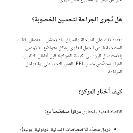
لدى من ليس لها مشروع حمل فوري.
هل تُجرى الجراحة لتحسين الخصوبة؟
يعتمد ذلك على المرحلة والسياق. قد يُحسّن استئصال الآفات
السطحية فرص الحمل العفوي بشكل متواضع. لا يُوصى
بالاستئصال الروتيني لكيسة الشوكولا قبل أطفال الأنابيب.
القرار مخصَّص حسب
EFI
، العمر، الاحتياطي، والعوامل
المرافقة.
كيف أختار المركز؟
للانتباذ العميق، اختاري
مركزاً متخصّصاً
مع:
فريق متعدّد الاختصاصات (نسائية، قولونية، بولية)؛