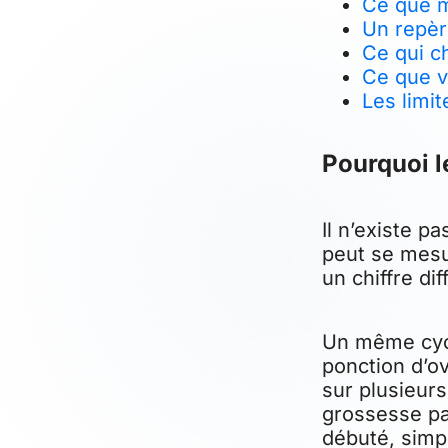
Ce que m
Un repèr
Ce qui c
Ce que v
Les limi
Pourquoi l
Il n’existe p
peut se mesu
un chiffre dif
Un même cycl
ponction d’o
sur plusieurs
grossesse par
débuté, simp