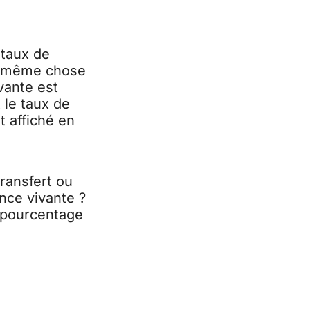
n
taux de
la même chose
vante est
 le taux de
t affiché en
transfert ou
nce vivante ?
n pourcentage