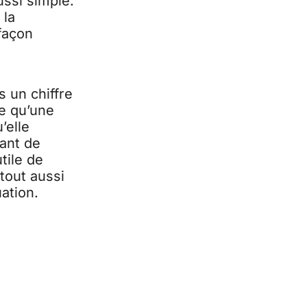
ussi simple.
 la
 façon
s un chiffre
le qu’une
’elle
ant de
tile de
tout aussi
ation.