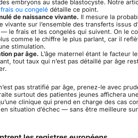
 des embryons au stade blastocyste. Notre artic
 frais ou congelé
détaille ce point.
ulé de naissance vivante.
Il mesure la probabi
e vivante sur l’ensemble des transferts issus d
— le frais et les congelés qui suivent. On le c
lus comme le chiffre le plus parlant, car il reflè
une stimulation.
ation par âge.
L’âge maternel étant le facteur le
nt, tout taux qui n’est pas détaillé par âge reste
er.
 n’est pas stratifié par âge, prenez-le avec pru
traite surtout des patientes jeunes affichera 
qu’une clinique qui prend en charge des cas c
en situation d’échec — sans être meilleure sur
trent les registres européens