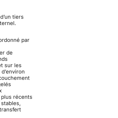
d’un tiers
ternel.
oordonné par
ier de
nds
 sur les
t d’environ
accouchement
gelés
x
 plus récents
stables,
transfert