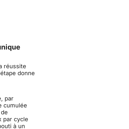
 unique
a réussite
e étape donne
, par
re cumulée
 de
x par cycle
outi à un