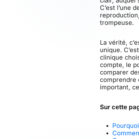
clair, auquel
C’est l’une d
reproduction,
trompeuse.
La vérité, c’
unique. C’est
clinique choi
compte, le p
comparer des 
comprendre c
important, ce
Sur cette pa
Pourquoi 
Comment 