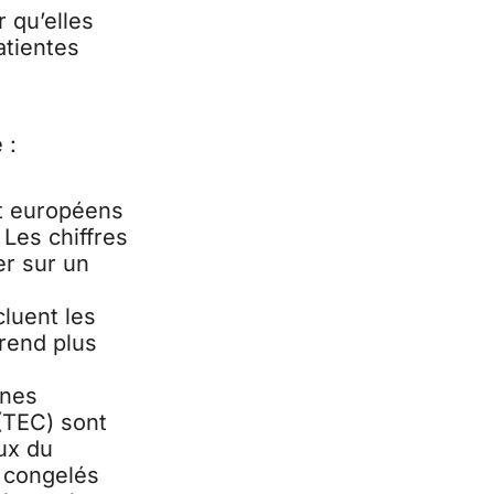
 qu’elles
tientes
 :
et européens
 Les chiffres
er sur un
cluent les
 rend plus
nnes
 (TEC) sont
ux du
s congelés