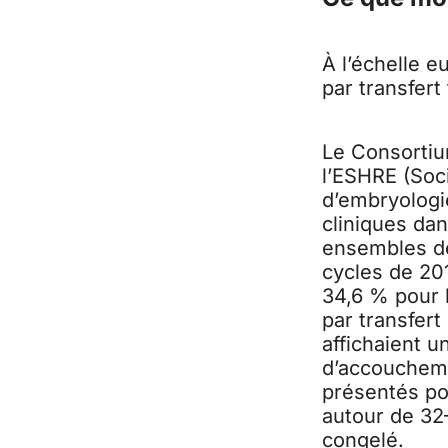
À l’échelle e
par transfert
Le Consortiu
l’ESHRE (Soc
d’embryologie
cliniques da
ensembles de
cycles de 201
34,6 % pour 
par transfert
affichaient u
d’accouchemen
présentés po
autour de 32–
congelé.