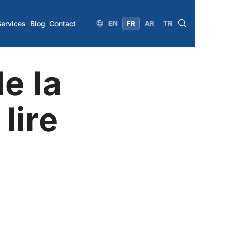
Services
Blog
Contact
EN
FR
AR
TR
e la
lire