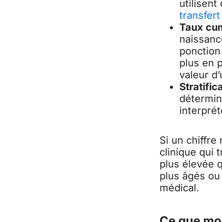
utilisent
transfert
Taux cum
naissanc
ponction 
plus en p
valeur d’
Stratific
détermina
interprét
Si un chiffre
clinique qui 
plus élevée 
plus âgés ou 
médical.
Ce que mon