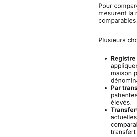
Pour comparer
mesurent la 
comparables
Plusieurs cho
Registre 
appliquen
maison p
dénomina
Par tran
patientes
élevés.
Transfert
actuelle
comparab
transfer