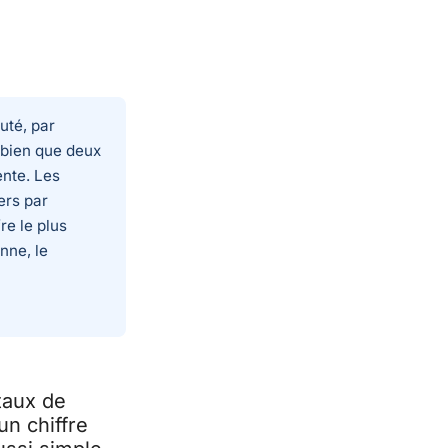
uté, par
 bien que deux
ente. Les
ers par
re le plus
nne, le
taux de
un chiffre