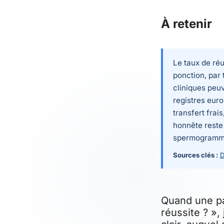
À retenir
Le taux de ré
ponction, par 
cliniques peu
registres eur
transfert frais
honnête reste 
spermogramme 
Sources clés :
D
Quand une pa
réussite ? »,