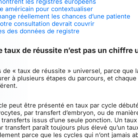
ontrent les registres européens
e américain pour contextualiser
hange réellement les chances d’une patiente
otre consultation devrait couvrir
tes des données de registre
e taux de réussite n’est pas un chiffre
as de « taux de réussite » universel, parce que l
rer à plusieurs étapes du parcours, et chaqu
férent.
e peut être présenté en taux par cycle débuté
vocytes, par transfert d’embryon, ou de maniè
 transferts issus d’une seule ponction. Un taux
 transfert paraît toujours plus élevé qu’un tau
lement parce que les cycles qui n’ont jamais ab