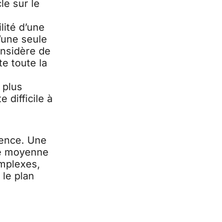
le sur le
lité d’une
’une seule
onsidère de
te toute la
 plus
 difficile à
dence. Une
une moyenne
omplexes,
 le plan