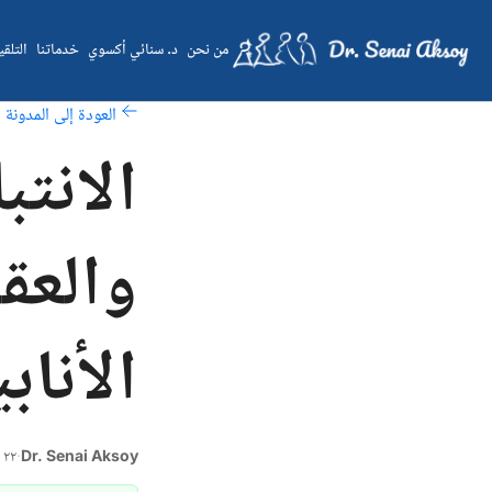
من نحن
د. سنائي أكسوي
خدماتنا
التلق
العودة إلى المدونة
الانتب
الأنابيب
Dr. Senai Aksoy
·
٢٢ مايو ٢٠٢٦