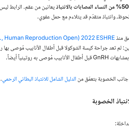
يعانين من عقم. الرابط ليس آل
وظ، وانتباذ متقدّم قد يتلاءم مع حمل عفوي.
مق منذ
ESHRE
2022 (Becker et al.,
Human Reproduction Open
ن: لم تعد جراحة كيسة الشوكولا قبل أطفال الأنابيب مُوصى بها روتي
 بمشابهات
GnRH
قبل أطفال الأنابيب مُوصى به روتينياً أيضاً.
ة جانب الخصوبة بتعمّق من
الدليل الشامل للانتباذ البطاني الرحمي
.
انتباذ الخصوبة
تداخلة: