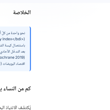
الخلاصة
اقتصاد البويضات (<bdi>random-start</bdi>، <bdi>DuoStim</bdi>، تجميع الأج
كم من النساء ي
يُكتشَف الانتباذ ا