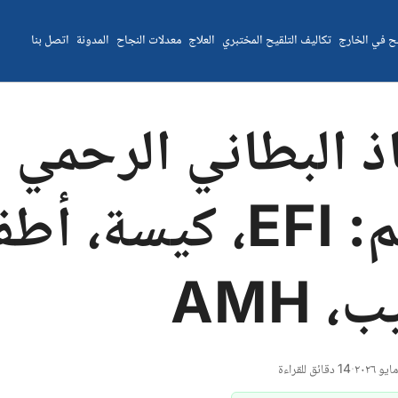
يح في الخارج
تكاليف التلقيح المختبري
العلاج
معدلات النجاح
المدونة
اتصل بنا
اذ البطاني الرحمي
والعقم: EFI، كيسة، أ
، AMH
·
14 دقائق للقراءة