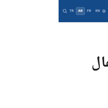
TR
AR
FR
EN
طفال