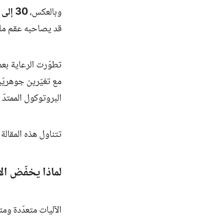
وبالعكس،
30 إلى 50% من النساء المصابات بالانتباذ
قد يصاحبه عقم ملح
تطوّرت الرعاية بع
مع تغيّرين جوهريّي
البروتوكول الممتدّ
تتناول هذه المقال
لماذا يخفّض ال
الآليات متعدّدة وم