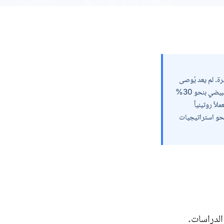
نابيب المباشرة. لم يعد يُوصى
باستئصال كيسة الشوكولا روتينياً قبل أطفال الأنابيب: لا يحسّن معدّل الولادة الحية، ويخفّض الاحتياطي المبيضي بنحو 30%
 يعد البروتوكول الممتدّ بمشابهات <bdi>GnRH</bdi> مستعملاً روتينياً
اً نحو استراتيجيات
دراسات.