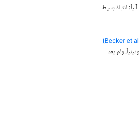
ياً: انتباذ بسيط
)
نياً، ولم يعد