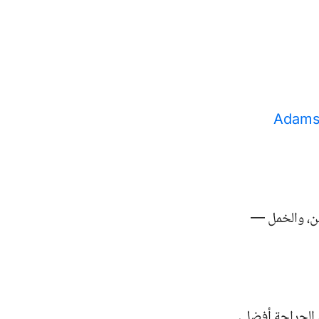
Adamso
ين، والخمل —