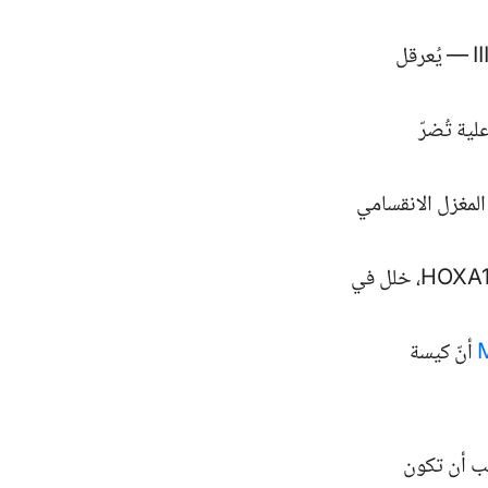
II
— يُعرقل
ية تُضرّ
المغزل الانقسامي
HOXA1
، خلل في
أنّ كيسة
جب أن تكون