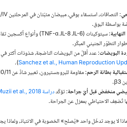
حي
: التصاقات، استسقاء بوقي، مبيضان مثبّتان في المرحلتين
I/IV
ضة بواسطة البوق.
التهابية
: سيتوكينات (
IL-6
،
IL-8
،
TNF-α
) وأنواع أكسجين تفاعل
وار التطوّر الجنيني المبكّر.
ة البويضات
: عدد أقلّ من البويضات الناضجة، شذوذات أكثر في 
).
Sanchez et al.,
Human Reproduction Upd
بالية بطانة الرحم
: مقاومة للبروجستيرون، تعبير شاذّ عن
0/11
ين
β3
.
يضي منخفض قبل أيّ جراحة
: تؤكّد
دراسة Muzii et al., 2018
ها تُضعِف الاحتياطي بمعزل عن الجراحة.
 لماذا لا يوجد تدخّل واحد «يُصلح» الخصوبة في الانتباذ، ولماذا ي