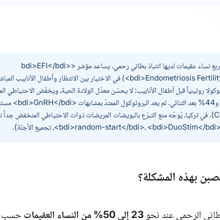
نحو واحدة من كلّ أربع نساء عقيمات لديها انتباذ بطاني رحمي. يساعد مؤشر <bdi>EFI</bdi>
(<bdi>Endometriosis Fertility Index</bdi>) في الاختيار بين الانتظار وأطفال الأ
بعد التدخّل الأحادي و44% بعد الثنائي. لم
(Cochrane 2019). في تركيا، يُوجّه منع التبرّع بالبويضات المريضات ذوات الاحتياطي المنخفض جد
نّة).
صبن بهذه المشكلة؟
لبطاني الرحمي عند نحو
23 إلى 50% من النساء العقيمات
حسب ال