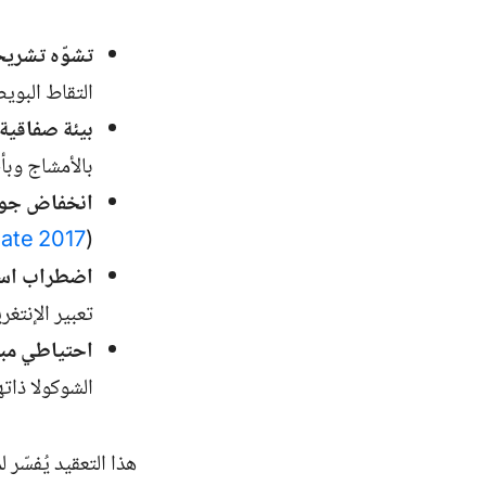
تشوّه تشري
التقاط البوي
بيئة صفاقية 
بالأمشاج وبأط
انخفاض جود
ate
2017
(
اضطراب استق
تعبير الإنتغر
احتياطي مب
الشوكولا ذات
هذا التعقيد يُفسّر