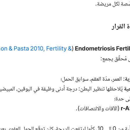
ّصة لكل مريضة.
n & Pasta 2010,
Fertility &
(
Endometriosis Fertil
مُحقَّق يجمع:
ية
: العمر، مدّة العقم، سوابق الحمل؛
ية
يُلاحظها تنظير البطن: درجة أدنى وظيفة في البوقين، المبيض
على حدة؛
r-
(الآفات والالتصاقات).
ل العفوي بعد الجراحة أفضل.