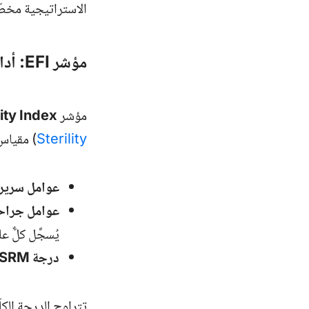
الاستراتيجية مخص
مؤشر EFI: أداة القرار
مؤشر
ity Index
Sterility
) مقياس 
عوامل سرير
عوامل جراح
يُسجَّل كلٌّ 
درجة
ASRM
تتراوح الدرجة الكلّية من 0 إلى 10. كلّما ارتفعت الدرجة، كان توقّع الحم