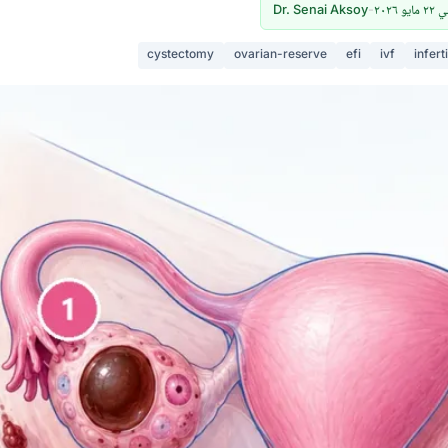
٢٠٢٦
-
Dr. Senai Aksoy
cystectomy
ovarian-reserve
efi
ivf
inferti